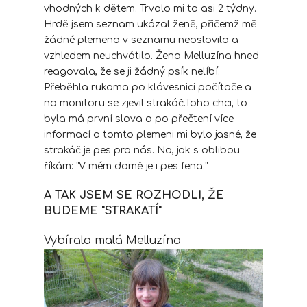
vhodných k dětem. Trvalo mi to asi 2 týdny.
Hrdě jsem seznam ukázal ženě, přičemž mě
žádné plemeno v seznamu neoslovilo a
vzhledem neuchvátilo. Žena Melluzína hned
reagovala, že se ji žádný psík nelíbí.
Přeběhla rukama po klávesnici počítače a
na monitoru se zjevil strakáč.Toho chci, to
byla má první slova a po přečtení více
informací o tomto plemeni mi bylo jasné, že
strakáč je pes pro nás. No, jak s oblibou
říkám: "V mém domě je i pes fena."
A TAK JSEM SE ROZHODLI, ŽE
BUDEME "STRAKATÍ"
Vybírala malá Melluzína