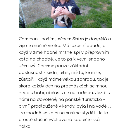
Cameron - naším jménem
Shira
je dospělá a
žije celoročně venku. Má luxusní boudu, a
když v zimě hodně mrzne, spí v přepravním
kotci na chodbě. Je to psík velmi snadno
učenlivý. Chceme pouze základní
poslušnost - sedni, lehni, místo, ke mně,
zůstaň. I když máme velkou zahradu, tak je
skoro každý den na procházkách se mnou
nebo s babi, občas s celou rodinou. Jezdí s
námi na dovolené, na pánské "turisticko -
pivní" prodloužené víkendy, byla i na vodě . .
. rozhodně se za ni nemusíme stydět. Je to
prostě slušně vychovaná společenská
holka.