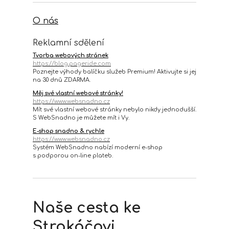
O nás
Reklamní sdělení
Tvorba webových stránek
https://blog.pageride.com
Poznejte výhody balíčku služeb Premium! Aktivujte si jej
na 30 dnů ZDARMA.
Měj své vlastní webové stránky!
https://www.websnadno.cz
Mít své vlastní webové stránky nebylo nikdy jednodušší.
S WebSnadno je můžete mít i Vy.
E-shop snadno & rychle
https://www.websnadno.cz
Systém WebSnadno nabízí moderní e-shop
s podporou on-line plateb.
Naše cesta ke
Strakáčovi