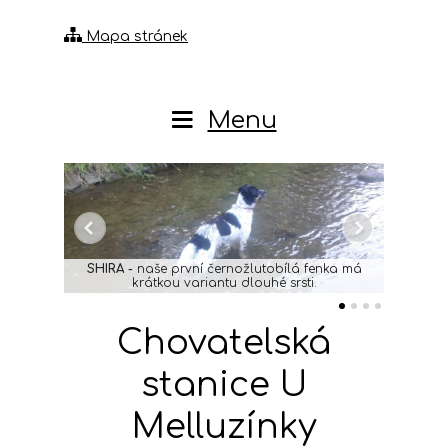
Mapa stránek
Menu
SHIRA -
naše první černožlutobílá fenka má
krátkou variantu dlouhé srsti.
Chovatelská
stanice U
Melluzínky