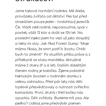
Jsme taková normální rodinka. Mě Aleše,
provázela zvířata od dětství. Pes byl před
strakáčem pouze jeden - tvrdohlavý jezevčík
Čik. Vládl celé rodině, neposlouchal, spal v
posteli, vážil 12 kilo a dožil se 12ti let. Na
poslední injekci jsem ho vezl už jako dospělý
a tekly mi slzy. Jak říkal Forest Gump: "Moje
máma říkala, že smrt patří k životu. Chtěl
bych to změnit!". Po studíích přišla práce a z
přítelkyně se stala manželka. Aktuálně
máme 2 dcery (9 a 6 let). Dalším důležitým
členem rodiny je babička. Žijeme poklidně
hektickým životem v rodinném domku s
velkou zahradou. Před pár lety nás děti
trpělivě přesvědčovaly o nutnosti zvířecího
kamaráda. První, druhá i třetí kočka nás
opustila. Děti zvítězily. Budeme mít psa. Ale
jakého? Udělal jsme předvýběr plemen