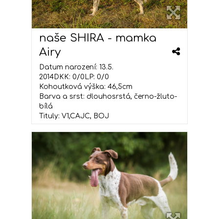
naše SHIRA - mamka
Airy
Datum narození: 13.5.
2014DKK: 0/0LP: 0/0
Kohoutková výška: 46,5cm
Barva a srst: dlouhosrstá, černo-žluto-
bílá
Tituly: V1,CAJC, BOJ