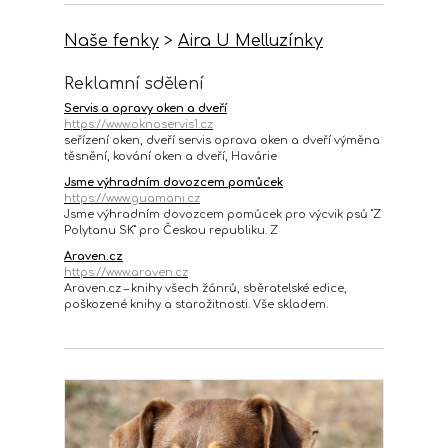
Naše fenky
>
Aira U Melluzínky
Reklamní sdělení
Servis a opravy oken a dveří
https://www.oknoservis1.cz
seřízení oken, dveří servis oprava oken a dveří výměna
těsnění, kování oken a dveří, Havárie
Jsme výhradním dovozcem pomůcek
https://www.guamani.cz
Jsme výhradním dovozcem pomůcek pro výcvik psů "Z
Polytanu SK" pro Českou republiku. Z
Araven.cz
https://www.araven.cz
Araven.cz – knihy všech žánrů, sběratelské edice,
poškozené knihy a starožitnosti. Vše skladem.