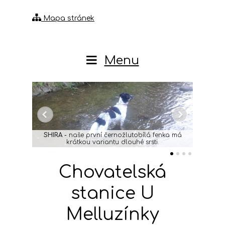
Mapa stránek
Menu
SHIRA -
naše první černožlutobílá fenka má
krátkou variantu dlouhé srsti.
Chovatelská
stanice U
Melluzínky